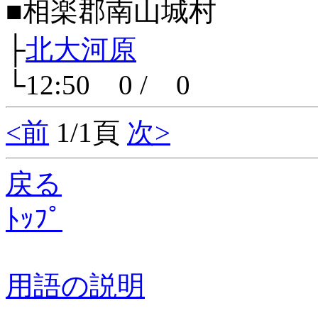
■相楽郡南山城村
├
北大河原
└12:50 0 / 0
<前
1/1頁
次>
戻る
ﾄｯﾌﾟ
用語の説明