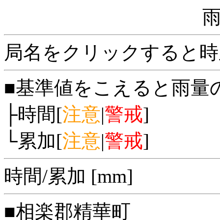
局名をクリックすると時
■基準値をこえると雨量
├時間[
注意
|
警戒
]
└累加[
注意
|
警戒
]
時間/累加 [mm]
■相楽郡精華町