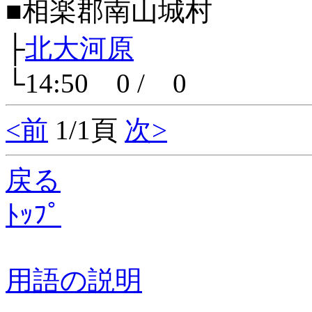
■相楽郡南山城村
├
北大河原
└14:50 0 / 0
<前
1/1頁
次>
戻る
ﾄｯﾌﾟ
用語の説明