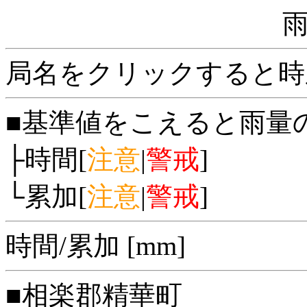
局名をクリックすると時
■基準値をこえると雨量
├時間[
注意
|
警戒
]
└累加[
注意
|
警戒
]
時間/累加 [mm]
■相楽郡精華町