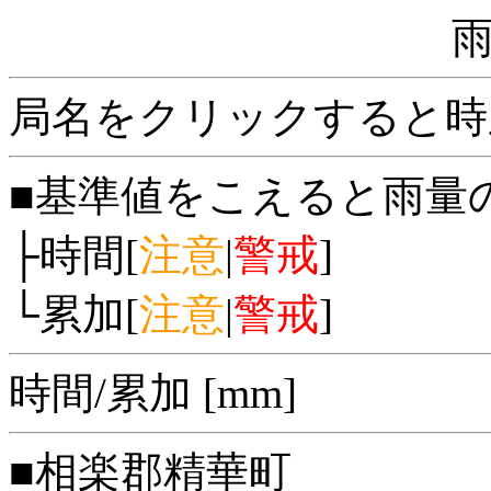
局名をクリックすると時
■基準値をこえると雨量
├時間[
注意
|
警戒
]
└累加[
注意
|
警戒
]
時間/累加 [mm]
■相楽郡精華町