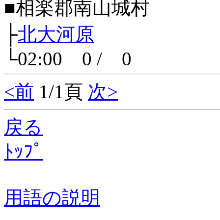
■相楽郡南山城村
├
北大河原
└02:00 0 / 0
<前
1/1頁
次>
戻る
ﾄｯﾌﾟ
用語の説明