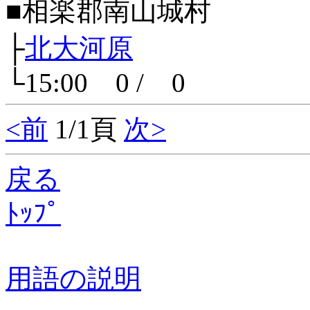
■相楽郡南山城村
├
北大河原
└15:00 0 / 0
<前
1/1頁
次>
戻る
ﾄｯﾌﾟ
用語の説明