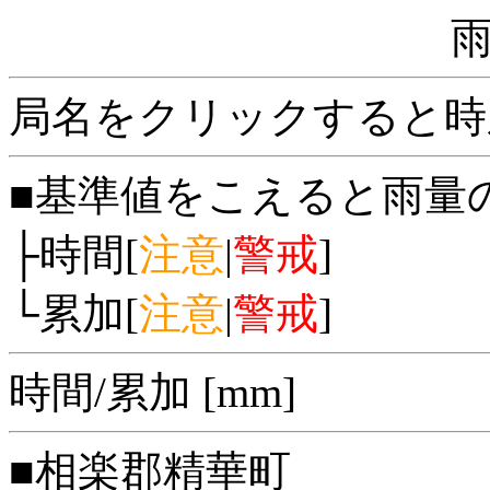
局名をクリックすると時
■基準値をこえると雨量
├時間[
注意
|
警戒
]
└累加[
注意
|
警戒
]
時間/累加 [mm]
■相楽郡精華町