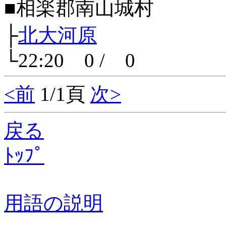
■相楽郡南山城村
├
北大河原
└22:20 0 / 0
<前
1/1頁
次>
戻る
ﾄｯﾌﾟ
用語の説明