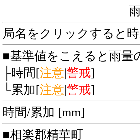
局名をクリックすると時
■基準値をこえると雨量
├時間[
注意
|
警戒
]
└累加[
注意
|
警戒
]
時間/累加 [mm]
■相楽郡精華町