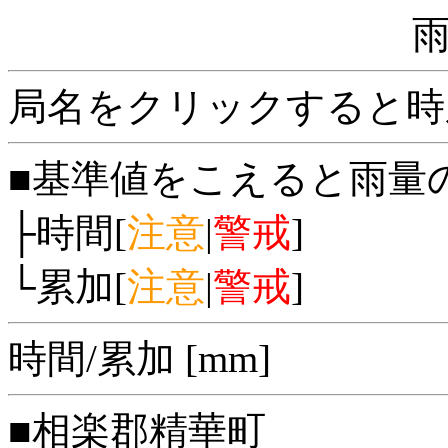
局名をクリックすると時
■基準値をこえると雨量
├時間[
注意
|
警戒
]
└累加[
注意
|
警戒
]
時間/累加 [mm]
■相楽郡精華町