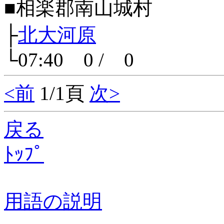
■相楽郡南山城村
├
北大河原
└07:40 0 / 0
<前
1/1頁
次>
戻る
ﾄｯﾌﾟ
用語の説明