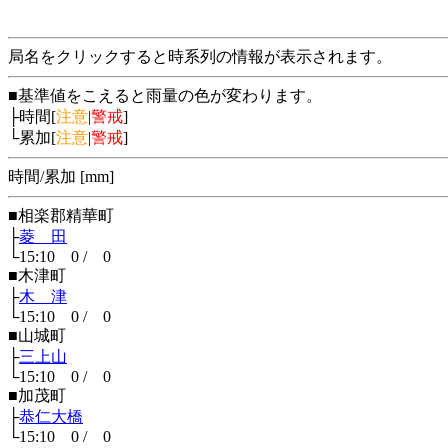
局名をクリックすると時系列の情報が表示されます。
■基準値をこえると雨量の色が変わります。
├時間[
注意
|
警戒
]
└累加[
注意
|
警戒
]
時間/累加 [mm]
■相楽郡精華町
├
菱 田
└15:10 0 / 0
■木津町
├
木 津
└15:10 0 / 0
■山城町
├
三上山
└15:10 0 / 0
■加茂町
├
恭仁大橋
└15:10 0 / 0