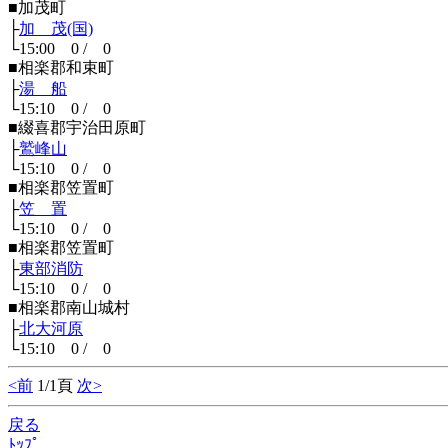
■加茂町
├
加 茂(国)
└15:00 0 / 0
■相楽郡和束町
├
湯 船
└15:10 0 / 0
■綴喜郡宇治田原町
├
鷲峰山
└15:10 0 / 0
■相楽郡笠置町
├
笠 置
└15:10 0 / 0
■相楽郡笠置町
├
東部消防
└15:10 0 / 0
■相楽郡南山城村
├
北大河原
└15:10 0 / 0
<前
1/1頁
次>
戻る
ﾄｯﾌﾟ