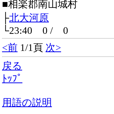
■相楽郡南山城村
├
北大河原
└23:40 0 / 0
<前
1/1頁
次>
戻る
ﾄｯﾌﾟ
用語の説明