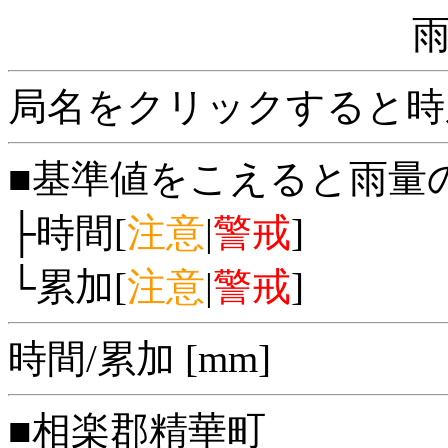
局名をクリックすると時
■基準値をこえると雨量
├時間[
注意
|
警戒
]
└累加[
注意
|
警戒
]
時間/累加 [mm]
■相楽郡精華町