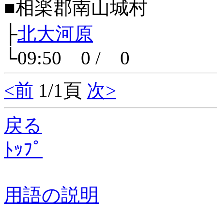
■相楽郡南山城村
├
北大河原
└09:50 0 / 0
<前
1/1頁
次>
戻る
ﾄｯﾌﾟ
用語の説明