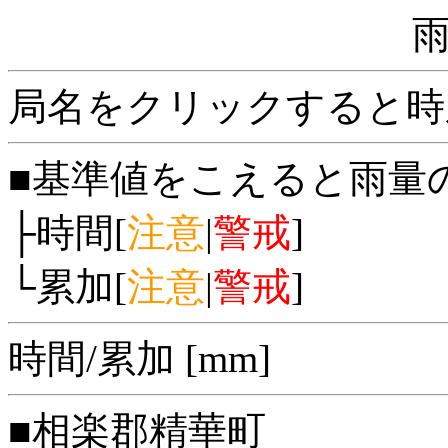
局名をクリックすると時
■基準値をこえると雨量
├時間[
注意
|
警戒
]
└累加[
注意
|
警戒
]
時間/累加 [mm]
■相楽郡精華町