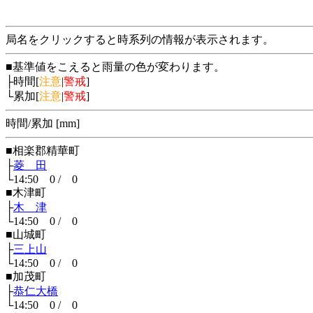
局名をクリックすると時系列の情報が表示されます。
■基準値をこえると雨量の色が変わります。
├時間[
注意
|
警戒
]
└累加[
注意
|
警戒
]
時間/累加 [mm]
■相楽郡精華町
├
菱 田
└14:50 0 / 0
■木津町
├
木 津
└14:50 0 / 0
■山城町
├
三上山
└14:50 0 / 0
■加茂町
├
恭仁大橋
└14:50 0 / 0