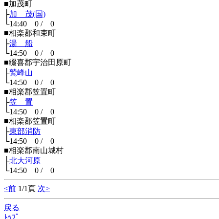
■加茂町
├
加 茂(国)
└14:40 0 / 0
■相楽郡和束町
├
湯 船
└14:50 0 / 0
■綴喜郡宇治田原町
├
鷲峰山
└14:50 0 / 0
■相楽郡笠置町
├
笠 置
└14:50 0 / 0
■相楽郡笠置町
├
東部消防
└14:50 0 / 0
■相楽郡南山城村
├
北大河原
└14:50 0 / 0
<前
1/1頁
次>
戻る
ﾄｯﾌﾟ