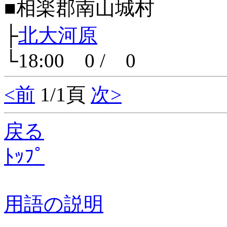
■相楽郡南山城村
├
北大河原
└18:00 0 / 0
<前
1/1頁
次>
戻る
ﾄｯﾌﾟ
用語の説明