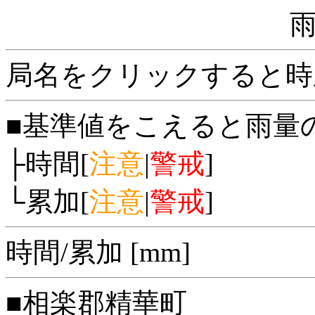
局名をクリックすると時
■基準値をこえると雨量
├時間[
注意
|
警戒
]
└累加[
注意
|
警戒
]
時間/累加 [mm]
■相楽郡精華町