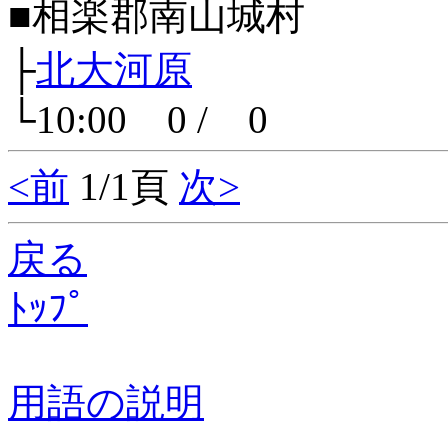
■相楽郡南山城村
├
北大河原
└10:00 0 / 0
<前
1/1頁
次>
戻る
ﾄｯﾌﾟ
用語の説明