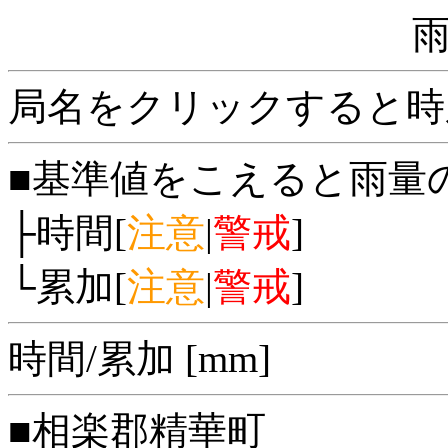
局名をクリックすると時
■基準値をこえると雨量
├時間[
注意
|
警戒
]
└累加[
注意
|
警戒
]
時間/累加 [mm]
■相楽郡精華町