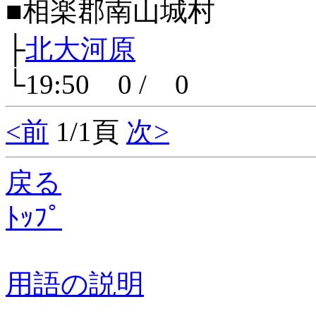
■相楽郡南山城村
├
北大河原
└19:50 0 / 0
<前
1/1頁
次>
戻る
ﾄｯﾌﾟ
用語の説明