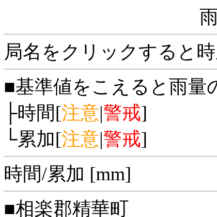
局名をクリックすると時
■基準値をこえると雨量
├時間[
注意
|
警戒
]
└累加[
注意
|
警戒
]
時間/累加 [mm]
■相楽郡精華町