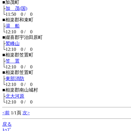
■加茂町
├
加 茂(国)
└11:50 0 / 0
■相楽郡和束町
├
湯 船
└12:10 0 / 0
■綴喜郡宇治田原町
├
鷲峰山
└12:10 0 / 0
■相楽郡笠置町
├
笠 置
└12:10 0 / 0
■相楽郡笠置町
├
東部消防
└12:10 0 / 0
■相楽郡南山城村
├
北大河原
└12:10 0 / 0
<前
1/1頁
次>
戻る
ﾄｯﾌﾟ