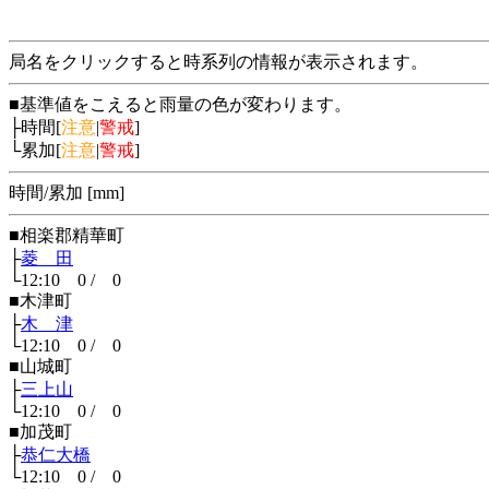
局名をクリックすると時系列の情報が表示されます。
■基準値をこえると雨量の色が変わります。
├時間[
注意
|
警戒
]
└累加[
注意
|
警戒
]
時間/累加 [mm]
■相楽郡精華町
├
菱 田
└12:10 0 / 0
■木津町
├
木 津
└12:10 0 / 0
■山城町
├
三上山
└12:10 0 / 0
■加茂町
├
恭仁大橋
└12:10 0 / 0