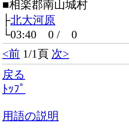
■相楽郡南山城村
├
北大河原
└03:40 0 / 0
<前
1/1頁
次>
戻る
ﾄｯﾌﾟ
用語の説明