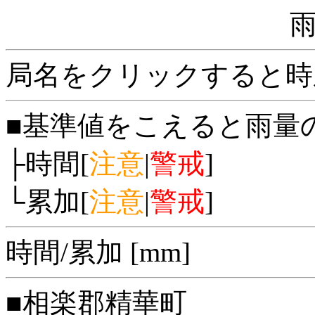
局名をクリックすると時
■基準値をこえると雨量
├時間[
注意
|
警戒
]
└累加[
注意
|
警戒
]
時間/累加 [mm]
■相楽郡精華町