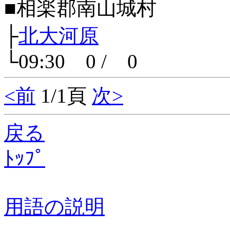
■相楽郡南山城村
├
北大河原
└09:30 0 / 0
<前
1/1頁
次>
戻る
ﾄｯﾌﾟ
用語の説明