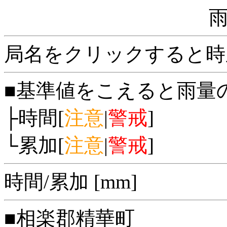
局名をクリックすると時
■基準値をこえると雨量
├時間[
注意
|
警戒
]
└累加[
注意
|
警戒
]
時間/累加 [mm]
■相楽郡精華町