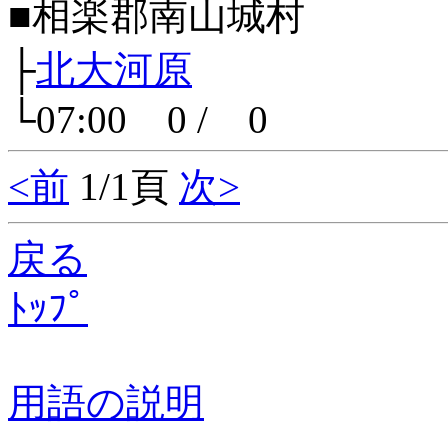
■相楽郡南山城村
├
北大河原
└07:00 0 / 0
<前
1/1頁
次>
戻る
ﾄｯﾌﾟ
用語の説明