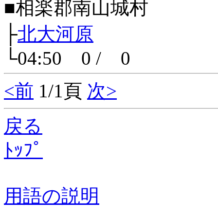
■相楽郡南山城村
├
北大河原
└04:50 0 / 0
<前
1/1頁
次>
戻る
ﾄｯﾌﾟ
用語の説明