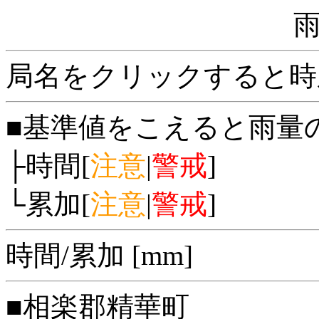
局名をクリックすると時
■基準値をこえると雨量
├時間[
注意
|
警戒
]
└累加[
注意
|
警戒
]
時間/累加 [mm]
■相楽郡精華町