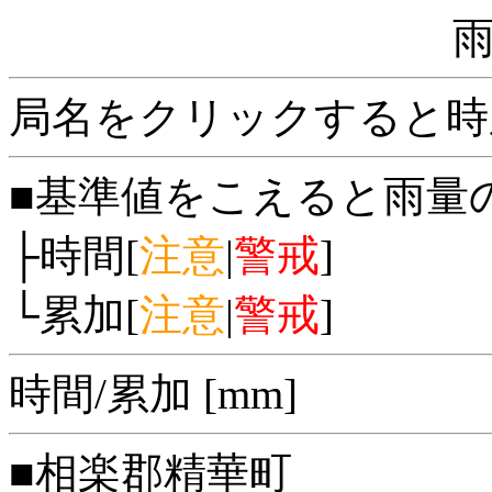
局名をクリックすると時
■基準値をこえると雨量
├時間[
注意
|
警戒
]
└累加[
注意
|
警戒
]
時間/累加 [mm]
■相楽郡精華町