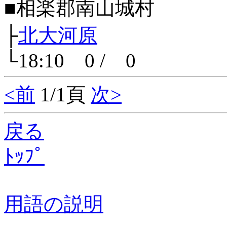
■相楽郡南山城村
├
北大河原
└18:10 0 / 0
<前
1/1頁
次>
戻る
ﾄｯﾌﾟ
用語の説明