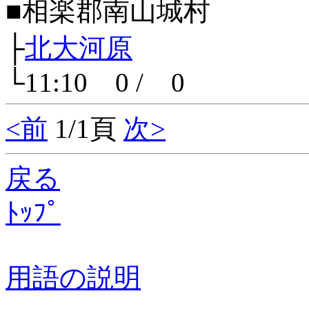
■相楽郡南山城村
├
北大河原
└11:10 0 / 0
<前
1/1頁
次>
戻る
ﾄｯﾌﾟ
用語の説明