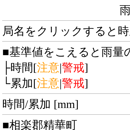
局名をクリックすると時
■基準値をこえると雨量
├時間[
注意
|
警戒
]
└累加[
注意
|
警戒
]
時間/累加 [mm]
■相楽郡精華町