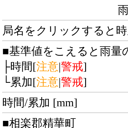
局名をクリックすると時
■基準値をこえると雨量
├時間[
注意
|
警戒
]
└累加[
注意
|
警戒
]
時間/累加 [mm]
■相楽郡精華町