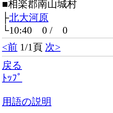
■相楽郡南山城村
├
北大河原
└10:40 0 / 0
<前
1/1頁
次>
戻る
ﾄｯﾌﾟ
用語の説明