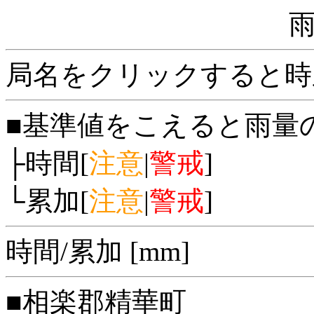
局名をクリックすると時
■基準値をこえると雨量
├時間[
注意
|
警戒
]
└累加[
注意
|
警戒
]
時間/累加 [mm]
■相楽郡精華町