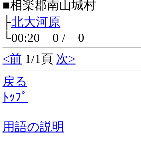
■相楽郡南山城村
├
北大河原
└00:20 0 / 0
<前
1/1頁
次>
戻る
ﾄｯﾌﾟ
用語の説明