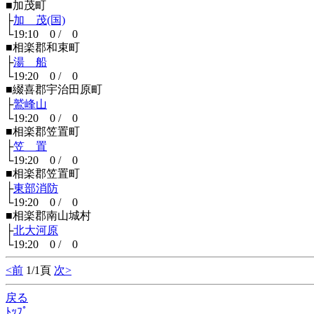
■加茂町
├
加 茂(国)
└19:10 0 / 0
■相楽郡和束町
├
湯 船
└19:20 0 / 0
■綴喜郡宇治田原町
├
鷲峰山
└19:20 0 / 0
■相楽郡笠置町
├
笠 置
└19:20 0 / 0
■相楽郡笠置町
├
東部消防
└19:20 0 / 0
■相楽郡南山城村
├
北大河原
└19:20 0 / 0
<前
1/1頁
次>
戻る
ﾄｯﾌﾟ