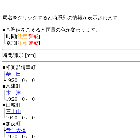
局名をクリックすると時系列の情報が表示されます。
■基準値をこえると雨量の色が変わります。
├時間[
注意
|
警戒
]
└累加[
注意
|
警戒
]
時間/累加 [mm]
■相楽郡精華町
├
菱 田
└19:20 0 / 0
■木津町
├
木 津
└19:20 0 / 0
■山城町
├
三上山
└19:20 0 / 0
■加茂町
├
恭仁大橋
└19:20 0 / 0