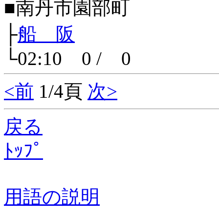
■南丹市園部町
├
船 阪
└02:10 0 / 0
<前
1/4頁
次>
戻る
ﾄｯﾌﾟ
用語の説明