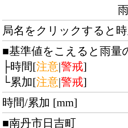
局名をクリックすると時
■基準値をこえると雨量
├時間[
注意
|
警戒
]
└累加[
注意
|
警戒
]
時間/累加 [mm]
■南丹市日吉町