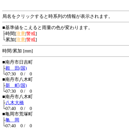
局名をクリックすると時系列の情報が表示されます。
■基準値をこえると雨量の色が変わります。
├時間[
注意
|
警戒
]
└累加[
注意
|
警戒
]
時間/累加 [mm]
■南丹市日吉町
├
殿 田(国)
└07:30 0 / 0
■南丹市八木町
├
新 町(国)
└07:30 0 / 0
■南丹市八木町
├
八木大橋
└07:40 0 / 0
■亀岡市荒塚町
├
亀 岡
└07:40 0 / 0