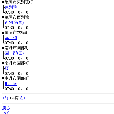
■亀岡市東別院町
├
東別院
└07:40 0 / 0
■亀岡市西別院
├
西別院(国)
└07:30 0 / 0
■亀岡市本梅町
├
本 梅
└07:40 0 / 0
■南丹市園部町
├
園 部(国)
└07:30 0 / 0
■南丹市園部町
├
榎
└07:40 0 / 0
■南丹市園部町
├
船 阪
└07:40 0 / 0
<前
1/4頁
次>
戻る
ﾄｯﾌﾟ