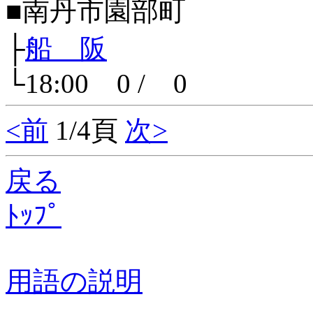
■南丹市園部町
├
船 阪
└18:00 0 / 0
<前
1/4頁
次>
戻る
ﾄｯﾌﾟ
用語の説明