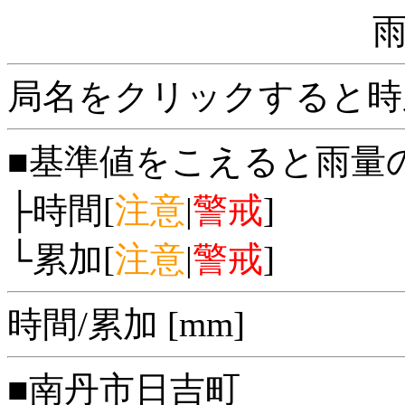
局名をクリックすると時
■基準値をこえると雨量
├時間[
注意
|
警戒
]
└累加[
注意
|
警戒
]
時間/累加 [mm]
■南丹市日吉町