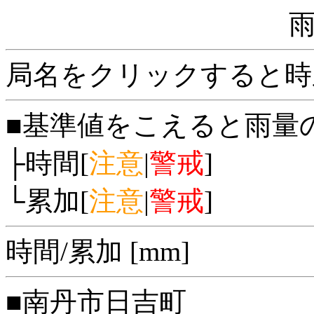
局名をクリックすると時
■基準値をこえると雨量
├時間[
注意
|
警戒
]
└累加[
注意
|
警戒
]
時間/累加 [mm]
■南丹市日吉町