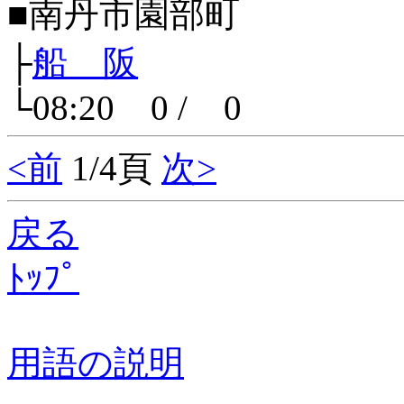
■南丹市園部町
├
船 阪
└08:20 0 / 0
<前
1/4頁
次>
戻る
ﾄｯﾌﾟ
用語の説明