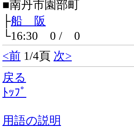
■南丹市園部町
├
船 阪
└16:30 0 / 0
<前
1/4頁
次>
戻る
ﾄｯﾌﾟ
用語の説明