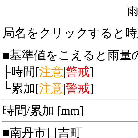
局名をクリックすると時
■基準値をこえると雨量
├時間[
注意
|
警戒
]
└累加[
注意
|
警戒
]
時間/累加 [mm]
■南丹市日吉町