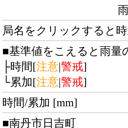
局名をクリックすると時
■基準値をこえると雨量
├時間[
注意
|
警戒
]
└累加[
注意
|
警戒
]
時間/累加 [mm]
■南丹市日吉町