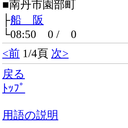
■南丹市園部町
├
船 阪
└08:50 0 / 0
<前
1/4頁
次>
戻る
ﾄｯﾌﾟ
用語の説明