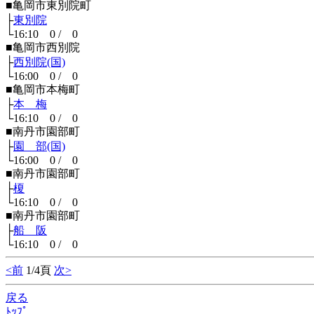
■亀岡市東別院町
├
東別院
└16:10 0 / 0
■亀岡市西別院
├
西別院(国)
└16:00 0 / 0
■亀岡市本梅町
├
本 梅
└16:10 0 / 0
■南丹市園部町
├
園 部(国)
└16:00 0 / 0
■南丹市園部町
├
榎
└16:10 0 / 0
■南丹市園部町
├
船 阪
└16:10 0 / 0
<前
1/4頁
次>
戻る
ﾄｯﾌﾟ