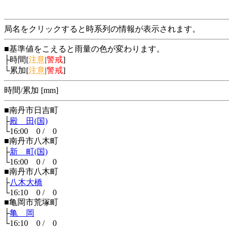
局名をクリックすると時系列の情報が表示されます。
■基準値をこえると雨量の色が変わります。
├時間[
注意
|
警戒
]
└累加[
注意
|
警戒
]
時間/累加 [mm]
■南丹市日吉町
├
殿 田(国)
└16:00 0 / 0
■南丹市八木町
├
新 町(国)
└16:00 0 / 0
■南丹市八木町
├
八木大橋
└16:10 0 / 0
■亀岡市荒塚町
├
亀 岡
└16:10 0 / 0