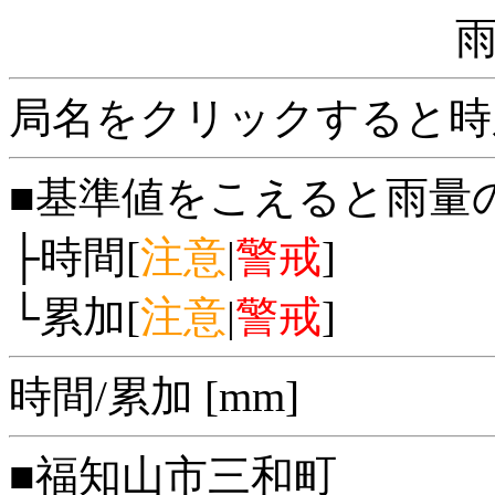
局名をクリックすると時
■基準値をこえると雨量
├時間[
注意
|
警戒
]
└累加[
注意
|
警戒
]
時間/累加 [mm]
■福知山市三和町