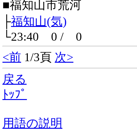
■福知山市荒河
├
福知山(気)
└23:40 0 / 0
<前
1/3頁
次>
戻る
ﾄｯﾌﾟ
用語の説明