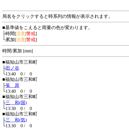
局名をクリックすると時系列の情報が表示されます。
■基準値をこえると雨量の色が変わります。
├時間[
注意
|
警戒
]
└累加[
注意
|
警戒
]
時間/累加 [mm]
■福知山市三和町
├
田ノ谷
└13:40 0 / 0
■福知山市三和町
├
菟 原
└13:40 0 / 0
■福知山市三和町
├
三 和(国)
└13:30 0 / 0
■福知山市三和町
├
三 和(気)
└13:30 0 / 0