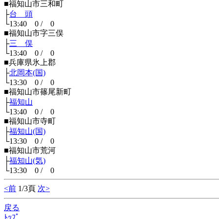
■福知山市三和町
├
台 頭
└13:40 0 / 0
■福知山市字三俣
├
三 俣
└13:40 0 / 0
■兵庫県氷上郡
├
北岡本(国)
└13:30 0 / 0
■福知山市篠尾新町
├
福知山
└13:40 0 / 0
■福知山市寺町
├
福知山(国)
└13:30 0 / 0
■福知山市荒河
├
福知山(気)
└13:30 0 / 0
<前
1/3頁
次>
戻る
ﾄｯﾌﾟ