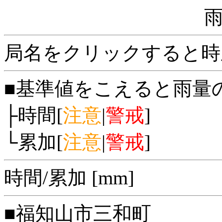
局名をクリックすると時
■基準値をこえると雨量
├時間[
注意
|
警戒
]
└累加[
注意
|
警戒
]
時間/累加 [mm]
■福知山市三和町