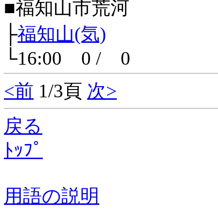
■福知山市荒河
├
福知山(気)
└16:00 0 / 0
<前
1/3頁
次>
戻る
ﾄｯﾌﾟ
用語の説明