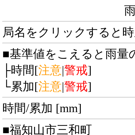
局名をクリックすると時
■基準値をこえると雨量
├時間[
注意
|
警戒
]
└累加[
注意
|
警戒
]
時間/累加 [mm]
■福知山市三和町