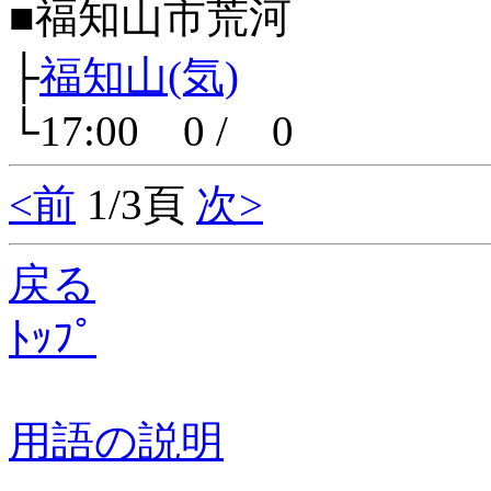
■福知山市荒河
├
福知山(気)
└17:00 0 / 0
<前
1/3頁
次>
戻る
ﾄｯﾌﾟ
用語の説明