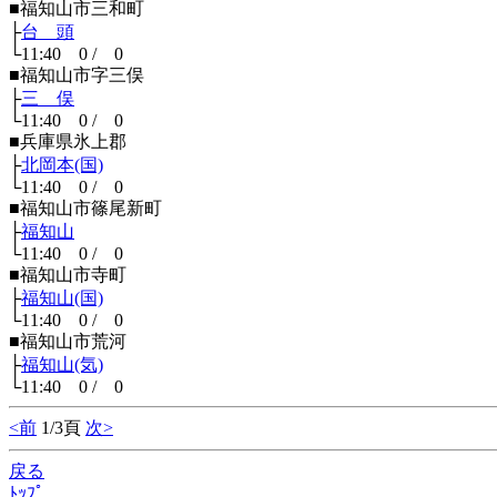
■福知山市三和町
├
台 頭
└11:40 0 / 0
■福知山市字三俣
├
三 俣
└11:40 0 / 0
■兵庫県氷上郡
├
北岡本(国)
└11:40 0 / 0
■福知山市篠尾新町
├
福知山
└11:40 0 / 0
■福知山市寺町
├
福知山(国)
└11:40 0 / 0
■福知山市荒河
├
福知山(気)
└11:40 0 / 0
<前
1/3頁
次>
戻る
ﾄｯﾌﾟ