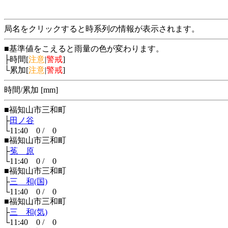
局名をクリックすると時系列の情報が表示されます。
■基準値をこえると雨量の色が変わります。
├時間[
注意
|
警戒
]
└累加[
注意
|
警戒
]
時間/累加 [mm]
■福知山市三和町
├
田ノ谷
└11:40 0 / 0
■福知山市三和町
├
菟 原
└11:40 0 / 0
■福知山市三和町
├
三 和(国)
└11:40 0 / 0
■福知山市三和町
├
三 和(気)
└11:40 0 / 0