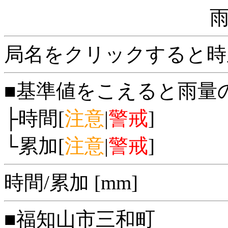
局名をクリックすると時
■基準値をこえると雨量
├時間[
注意
|
警戒
]
└累加[
注意
|
警戒
]
時間/累加 [mm]
■福知山市三和町