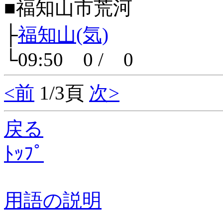
■福知山市荒河
├
福知山(気)
└09:50 0 / 0
<前
1/3頁
次>
戻る
ﾄｯﾌﾟ
用語の説明