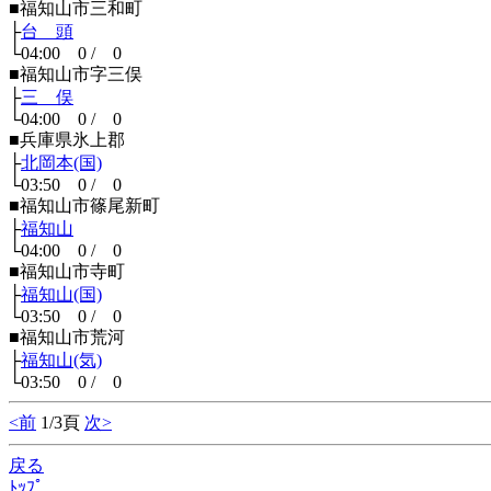
■福知山市三和町
├
台 頭
└04:00 0 / 0
■福知山市字三俣
├
三 俣
└04:00 0 / 0
■兵庫県氷上郡
├
北岡本(国)
└03:50 0 / 0
■福知山市篠尾新町
├
福知山
└04:00 0 / 0
■福知山市寺町
├
福知山(国)
└03:50 0 / 0
■福知山市荒河
├
福知山(気)
└03:50 0 / 0
<前
1/3頁
次>
戻る
ﾄｯﾌﾟ