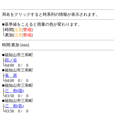
局名をクリックすると時系列の情報が表示されます。
■基準値をこえると雨量の色が変わります。
├時間[
注意
|
警戒
]
└累加[
注意
|
警戒
]
時間/累加 [mm]
■福知山市三和町
├
田ノ谷
└04:00 0 / 0
■福知山市三和町
├
菟 原
└04:00 0 / 0
■福知山市三和町
├
三 和(国)
└03:50 0 / 0
■福知山市三和町
├
三 和(気)
└03:50 0 / 0