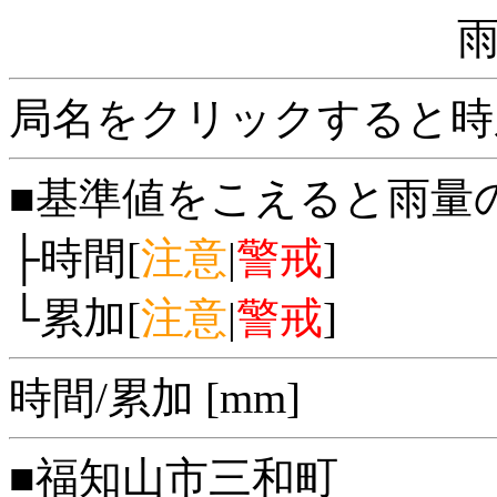
局名をクリックすると時
■基準値をこえると雨量
├時間[
注意
|
警戒
]
└累加[
注意
|
警戒
]
時間/累加 [mm]
■福知山市三和町