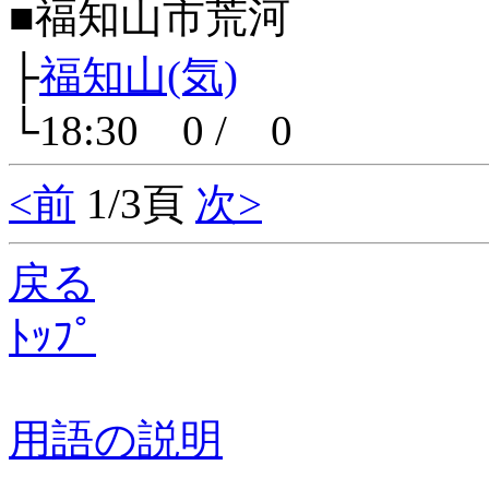
■福知山市荒河
├
福知山(気)
└18:30 0 / 0
<前
1/3頁
次>
戻る
ﾄｯﾌﾟ
用語の説明