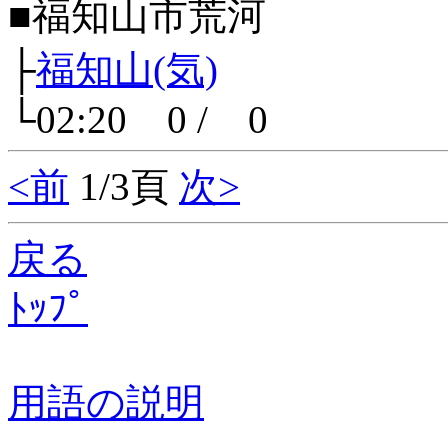
■福知山市荒河
├
福知山(気)
└02:20 0 / 0
<前
1/3頁
次>
戻る
ﾄｯﾌﾟ
用語の説明