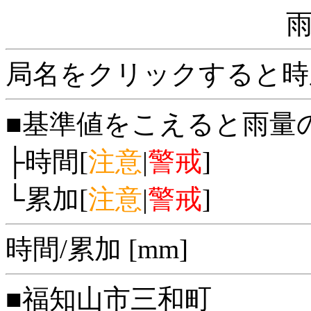
局名をクリックすると時
■基準値をこえると雨量
├時間[
注意
|
警戒
]
└累加[
注意
|
警戒
]
時間/累加 [mm]
■福知山市三和町