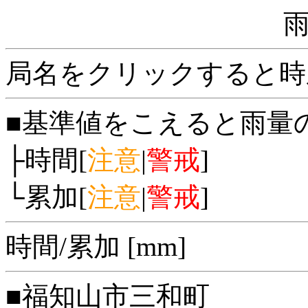
局名をクリックすると時
■基準値をこえると雨量
├時間[
注意
|
警戒
]
└累加[
注意
|
警戒
]
時間/累加 [mm]
■福知山市三和町