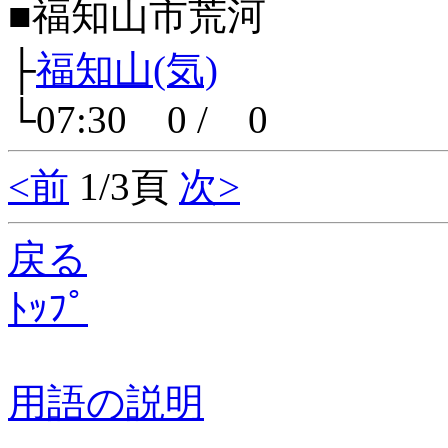
■福知山市荒河
├
福知山(気)
└07:30 0 / 0
<前
1/3頁
次>
戻る
ﾄｯﾌﾟ
用語の説明