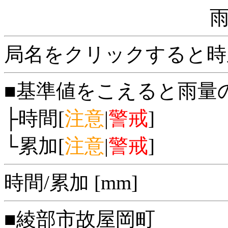
局名をクリックすると時
■基準値をこえると雨量
├時間[
注意
|
警戒
]
└累加[
注意
|
警戒
]
時間/累加 [mm]
■綾部市故屋岡町