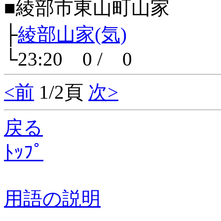
■綾部市東山町山家
├
綾部山家(気)
└23:20 0 / 0
<前
1/2頁
次>
戻る
ﾄｯﾌﾟ
用語の説明