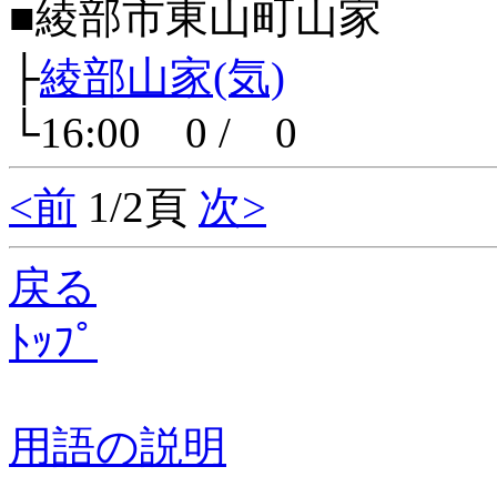
■綾部市東山町山家
├
綾部山家(気)
└16:00 0 / 0
<前
1/2頁
次>
戻る
ﾄｯﾌﾟ
用語の説明