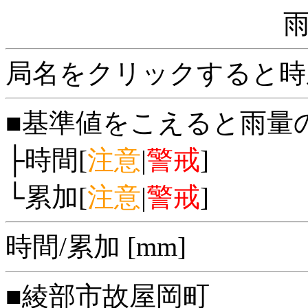
局名をクリックすると時
■基準値をこえると雨量
├時間[
注意
|
警戒
]
└累加[
注意
|
警戒
]
時間/累加 [mm]
■綾部市故屋岡町