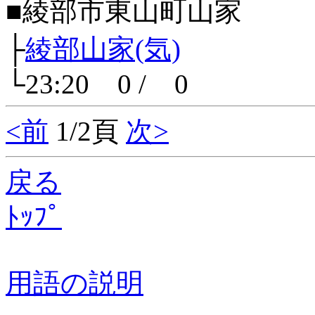
■綾部市東山町山家
├
綾部山家(気)
└23:20 0 / 0
<前
1/2頁
次>
戻る
ﾄｯﾌﾟ
用語の説明