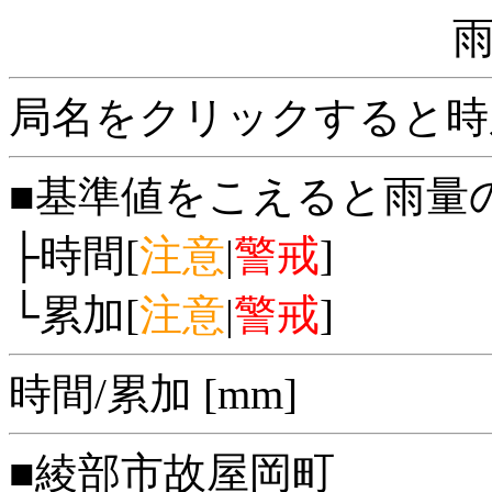
局名をクリックすると時
■基準値をこえると雨量
├時間[
注意
|
警戒
]
└累加[
注意
|
警戒
]
時間/累加 [mm]
■綾部市故屋岡町