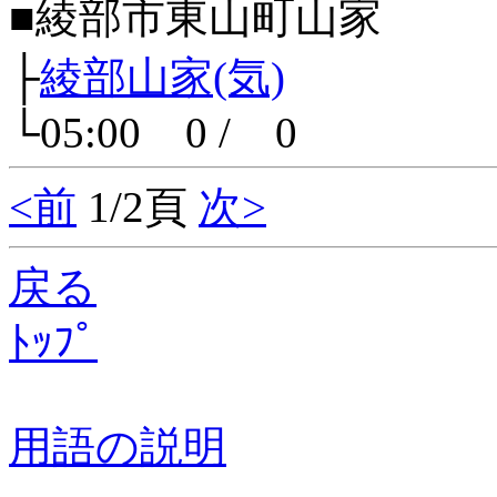
■綾部市東山町山家
├
綾部山家(気)
└05:00 0 / 0
<前
1/2頁
次>
戻る
ﾄｯﾌﾟ
用語の説明