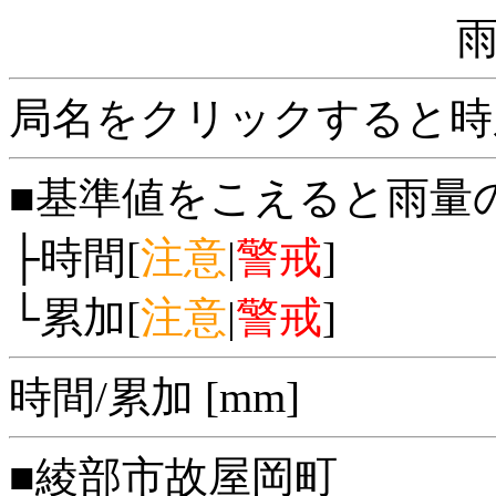
局名をクリックすると時
■基準値をこえると雨量
├時間[
注意
|
警戒
]
└累加[
注意
|
警戒
]
時間/累加 [mm]
■綾部市故屋岡町