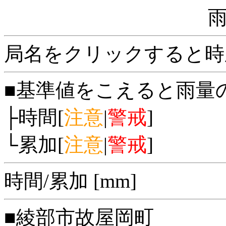
局名をクリックすると時
■基準値をこえると雨量
├時間[
注意
|
警戒
]
└累加[
注意
|
警戒
]
時間/累加 [mm]
■綾部市故屋岡町