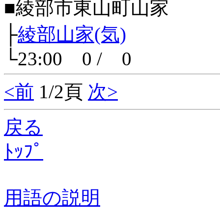
■綾部市東山町山家
├
綾部山家(気)
└23:00 0 / 0
<前
1/2頁
次>
戻る
ﾄｯﾌﾟ
用語の説明