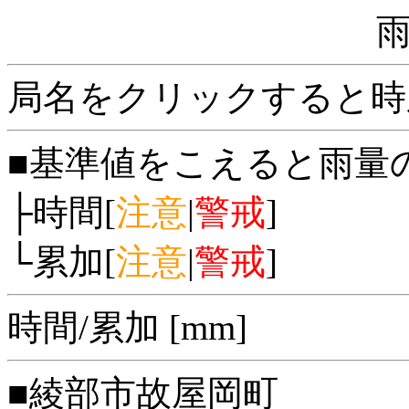
局名をクリックすると時
■基準値をこえると雨量
├時間[
注意
|
警戒
]
└累加[
注意
|
警戒
]
時間/累加 [mm]
■綾部市故屋岡町