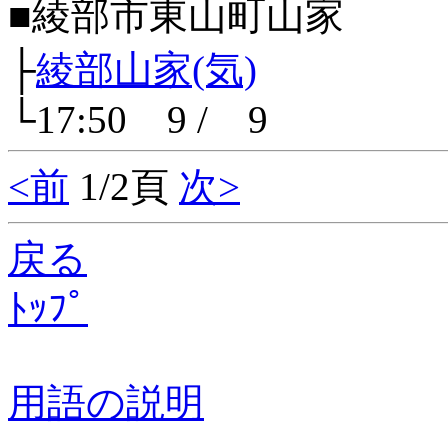
■綾部市東山町山家
├
綾部山家(気)
└17:50 9 / 9
<前
1/2頁
次>
戻る
ﾄｯﾌﾟ
用語の説明