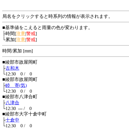
局名をクリックすると時系列の情報が表示されます。
■基準値をこえると雨量の色が変わります。
├時間[
注意
|
警戒
]
└累加[
注意
|
警戒
]
時間/累加 [mm]
■綾部市故屋岡町
├
古和木
└12:30 0 / 0
■綾部市故屋岡町
├
睦 寄(気)
└12:30 0 / 0
■綾部市八津合町
├
八津合
└12:30 --- / 0
■綾部市大字十倉中町
├
十倉中
└12:30 0 / 0