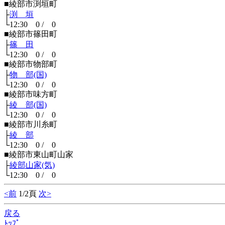
■綾部市渕垣町
├
渕 垣
└12:30 0 / 0
■綾部市篠田町
├
篠 田
└12:30 0 / 0
■綾部市物部町
├
物 部(国)
└12:30 0 / 0
■綾部市味方町
├
綾 部(国)
└12:30 0 / 0
■綾部市川糸町
├
綾 部
└12:30 0 / 0
■綾部市東山町山家
├
綾部山家(気)
└12:30 0 / 0
<前
1/2頁
次>
戻る
ﾄｯﾌﾟ