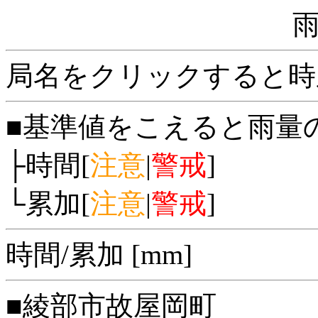
局名をクリックすると時
■基準値をこえると雨量
├時間[
注意
|
警戒
]
└累加[
注意
|
警戒
]
時間/累加 [mm]
■綾部市故屋岡町