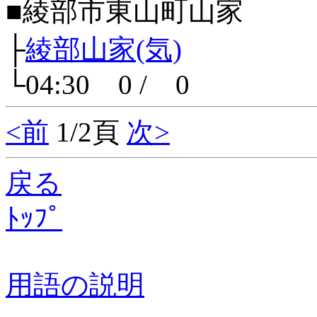
■綾部市東山町山家
├
綾部山家(気)
└04:30 0 / 0
<前
1/2頁
次>
戻る
ﾄｯﾌﾟ
用語の説明