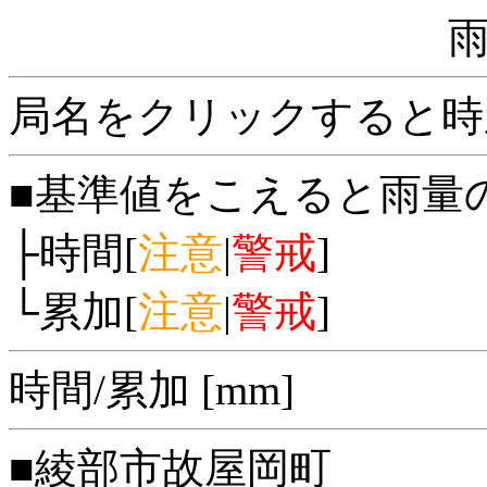
局名をクリックすると時
■基準値をこえると雨量
├時間[
注意
|
警戒
]
└累加[
注意
|
警戒
]
時間/累加 [mm]
■綾部市故屋岡町