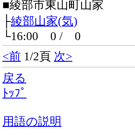
■綾部市東山町山家
├
綾部山家(気)
└16:00 0 / 0
<前
1/2頁
次>
戻る
ﾄｯﾌﾟ
用語の説明