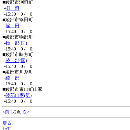
■綾部市渕垣町
├
渕 垣
└15:30 0 / 0
■綾部市篠田町
├
篠 田
└15:40 0 / 0
■綾部市物部町
├
物 部(国)
└15:40 0 / 0
■綾部市味方町
├
綾 部(国)
└15:40 0 / 0
■綾部市川糸町
├
綾 部
└15:40 0 / 0
■綾部市東山町山家
├
綾部山家(気)
└15:40 0 / 0
<前
1/2頁
次>
戻る
ﾄｯﾌﾟ