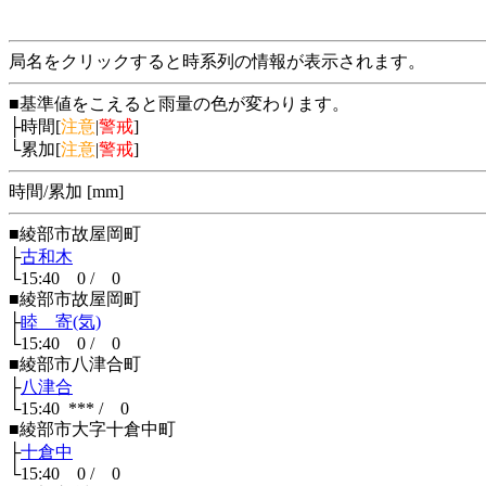
局名をクリックすると時系列の情報が表示されます。
■基準値をこえると雨量の色が変わります。
├時間[
注意
|
警戒
]
└累加[
注意
|
警戒
]
時間/累加 [mm]
■綾部市故屋岡町
├
古和木
└15:40 0 / 0
■綾部市故屋岡町
├
睦 寄(気)
└15:40 0 / 0
■綾部市八津合町
├
八津合
└15:40 *** / 0
■綾部市大字十倉中町
├
十倉中
└15:40 0 / 0